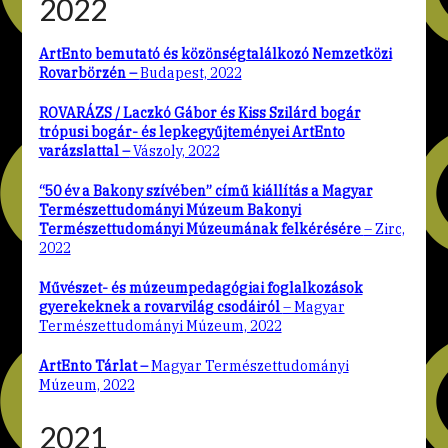
2022
ArtEnto bemutató és közönségtalálkozó Nemzetközi
Rovarbörzén –
Budapest, 2022
ROVARÁZS / Laczkó Gábor és Kiss Szilárd bogár
trópusi bogár- és lepkegyűjteményei ArtEnto
varázslattal –
Vászoly, 2022
“50 év a Bakony szívében” című kiállítás a Magyar
Természettudományi Múzeum Bakonyi
Természettudományi Múzeumának felkérésére
– Zirc,
2022
Művészet- és múzeumpedagógiai foglalkozások
gyerekeknek a rovarvilág csodáiról
– Magyar
Természettudományi Múzeum, 2022
ArtEnto Tárlat –
Magyar Természettudományi
Múzeum, 2022
2021