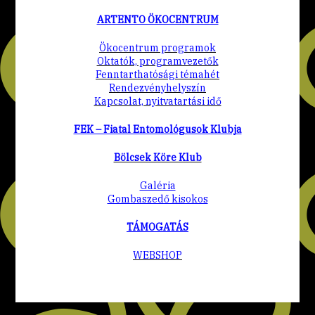
ARTENTO ÖKOCENTRUM
Ökocentrum programok
Oktatók, programvezetők
Fenntarthatósági témahét
Rendezvényhelyszín
Kapcsolat, nyitvatartási idő
FEK – Fiatal Entomológusok Klubja
Bölcsek Köre Klub
Galéria
Gombaszedő kisokos
TÁMOGATÁS
WEBSHOP