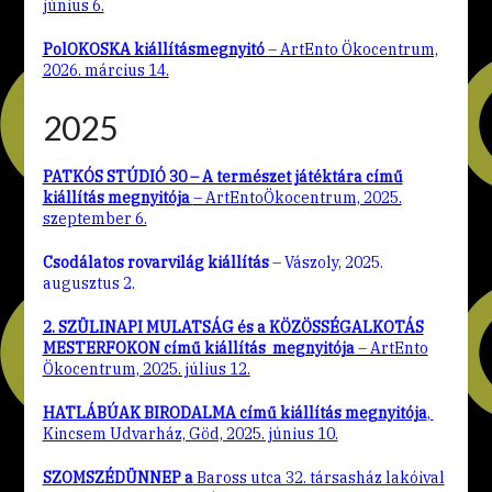
június 6.
PolOKOSKA kiállításmegnyitó
– ArtEnto Ökocentrum,
2026. március 14.
2025
PATKÓS STÚDIÓ 30 – A természet játéktára című
kiállítás megnyitója
– ArtEntoÖkocentrum, 2025.
szeptember 6.
Csodálatos rovarvilág kiállítás
– Vászoly, 2025.
augusztus 2.
2. SZÜLINAPI MULATSÁG és a KÖZÖSSÉGALKOTÁS
MESTERFOKON című kiállítás megnyitója
– ArtEnto
Ökocentrum, 2025. július 12.
HATLÁBÚAK BIRODALMA című kiállítás megnyitója
,
Kincsem Udvarház, Göd, 2025. június 10.
SZOMSZÉDÜNNEP a
Baross utca 32. társasház lakóival