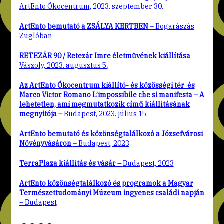
ArtEnto Ökocentrum
, 2023. szeptember 30.
ArtEnto bemutató a
ZSÁLYA KERTBEN
– Bogarászás
Zuglóban
RETEZÁR 90 /
Retezár Imre életművének kiállítása
–
Vászoly, 2023. augusztus 5
.
Az ArtEnto Ökocentrum kiállító- és közösségi tér és
Marco Victor Romano L’impossibile che si manifesta – A
lehetetlen, ami megmutatkozik című kiállításának
megnyitója –
Budapest, 2023. július 15
.
ArtEnto bemutató és közönségtalálkozó a Józsefvárosi
Növényvásáron
– Budapest, 2023
TerraPlaza kiállítás és vásár –
Budapest, 2023
ArtEnto közönségtalálkozó és programok a Magyar
Természettudományi Múzeum ingyenes családi napján
– Budapest