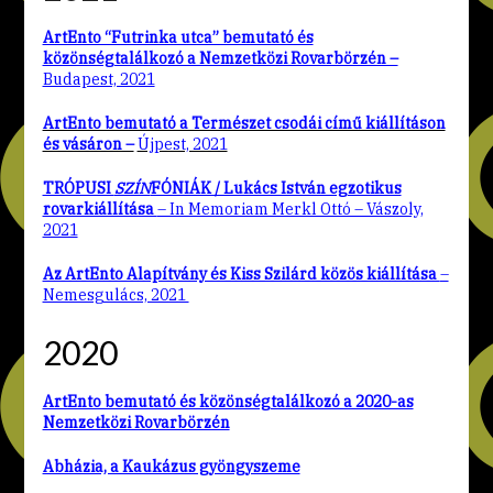
ArtEnto “Futrinka utca” bemutató és
közönségtalálkozó a Nemzetközi Rovarbörzén –
Budapest, 2021
ArtEnto bemutató a Természet csodái című kiállításon
és vásáron –
Újpest, 2021
TRÓPUSI
SZÍN
FÓNIÁK / Lukács István egzotikus
rovarkiállítása
– In Memoriam Merkl Ottó – Vászoly,
2021
Az ArtEnto Alapítvány és Kiss Szilárd közös kiállítása
–
Nemesgulács, 2021
2020
ArtEnto bemutató és közönségtalálkozó a 2020-as
Nemzetközi Rovarbörzén
Abházia, a Kaukázus gyöngyszeme