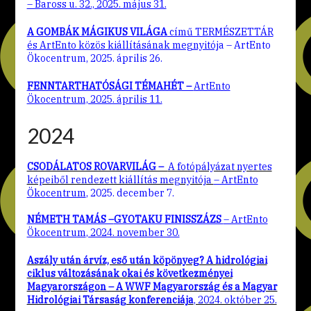
– Baross u. 32., 2025. május 31.
A GOMBÁK MÁGIKUS VILÁGA
című TERMÉSZETTÁR
és ArtEnto közös kiállításának megnyitój
a – ArtEnto
Ökocentrum, 2025. április 26.
FENNTARTHATÓSÁGI TÉMAHÉT –
ArtEnto
Ökocentrum, 2025. április 11.
2024
CSODÁLATOS ROVARVILÁG –
A fotópályázat nyertes
képeiből rendezett kiállítás megnyitója
– ArtEnto
Öko
centrum
, 2025. december 7.
NÉMETH TAMÁS –
GYOTAKU
FINISSZÁZS
– ArtEnto
Ökocentrum
, 2024. november 30.
Aszály után árvíz, eső után köpönyeg? A hidrológiai
ciklus változásának okai és következményei
Magyarországon – A WWF Magyarország és a Magyar
Hidrológiai Társaság konferenciája
, 2024. október 25.