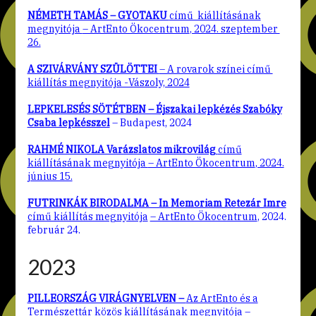
NÉMETH TAMÁS – GYOTAKU
című kiállításának
megnyitója
– ArtEnto Ökocentrum
, 2024. szeptember
26.
A SZIVÁRVÁNY SZÜLÖTTEI
– A rovarok színei című
kiállítás megnyitója -Vászoly, 2024
LEPKELESÉS SÖTÉTBEN – Éjszakai lepkézés Szabóky
Csaba lepkésszel
– Budapest, 2024
RAHMÉ NIKOLA Varázslatos mikrovilág
című
kiállításának megnyitója
– ArtEnto Ökocentrum
, 2024.
június 15.
FUTRINKÁK BIRODALMA – In Memoriam Retezár Imre
című kiállítás megnyitója
– ArtEnto Ökocentrum
, 2024.
február 24.
2023
PILLEORSZÁG VIRÁGNYELVEN –
Az ArtEnto és a
Természettár közös kiállí
tásának megnyitója
–