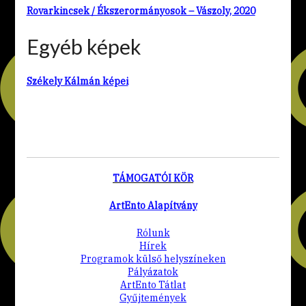
Rovarkincsek / Ékszerormányosok – Vászoly, 2020
Egyéb képek
Székely Kálmán képei
TÁMOGATÓI KÖR
ArtEnto Alapítvány
Rólunk
Hírek
Programok külső helyszíneken
Pályázatok
ArtEnto Tátlat
Gyűjtemények