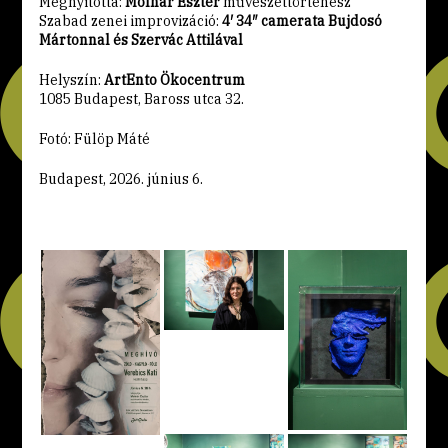
Megnyitotta:
Molnár Eszter
művészettörténész
Szabad zenei improvizáció:
4′ 34″ camerata Bujdosó
Mártonnal és Szervác Attilával
Helyszín:
ArtEnto Ökocentrum
1085 Budapest, Baross utca 32.
Fotó: Fülöp Máté
Budapest, 2026. június 6.