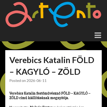
Skip
to
content
Verebics Katalin FÖLD
– KAGYLÓ – ZÖLD
Posted on
2026-06-11
Verebics Katalin festőművésznő FÖLD – KAGYLÓ –
ZÖLD című kiállításának megnyitója.