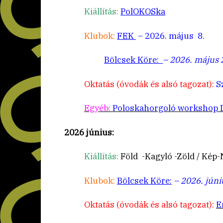
Kiállítás:
PolOKOSka
Klubok:
FE
K
– 2026. május 8.
Bölcsek Köre:
– 2026. május 
Oktatás (óvodák és alsó tagozat):
Sz
Egyéb:
Poloskahorgoló workshop Dó
2026 június:
Kiállítás:
Föld -Kagyló -Zöld / Kép-
Klubok:
Bölcsek Köre:
– 2026. júni
Oktatás (óvodák és alsó tagozat):
E