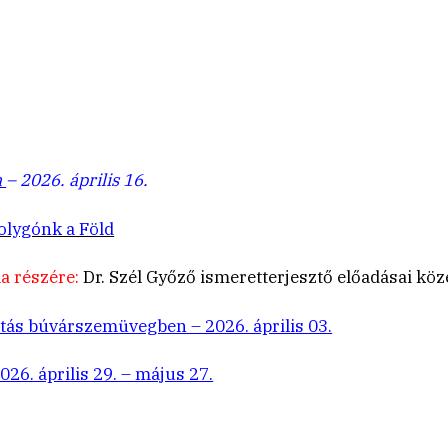
a
– 2026. április 16.
olygónk a Föld
a részére:
Dr. Szél Győző ismeretterjesztő előadásai kö
tás búvárszemüvegben – 2026. április 03.
26. április 29. – május 27.