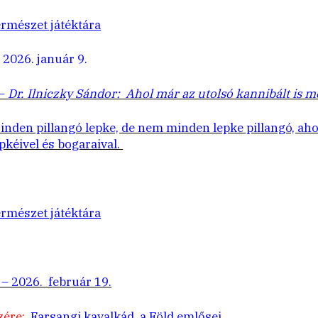
rmészet játéktára
 2026. január 9.
 –
Dr. Ilniczky Sándor: Ahol már az utolsó kannibált is 
inden pillangó lepke, de nem minden lepke pillangó, a
pkéivel és bogaraival.
rmészet játéktára
– 2026. február 19.
zére:
Farsangi kavalkád, a Föld emlősei