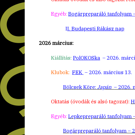
Egyéb:
Bogárpreparáló tanfolyam –
I
I. Budapesti Rákász nap
2026 március:
Kiállítás:
PolOKOSk
a
– 2026. márci
Klubok:
FEK
– 2026. március 13.
Bölcsek Köre:
Japán
– 2026. 
Oktatás (óvodák és alsó tagozat):
H
Egyéb:
Lepkepreparáló tanfolyam – 
Bogárpreparáló tanfolyam – 20