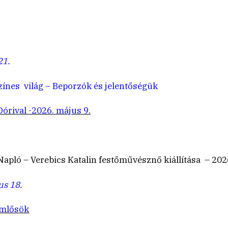
21.
ínes világ – Beporzók és jelentőségük
rival -2026. május 9.
Napló – Verebics Katalin festőművésznő kiállítása – 2026
us 18.
mlősök