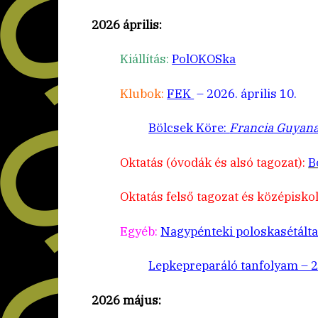
2026 április:
Kiállítás:
PolOKOSka
Klubok:
FEK
– 2026. április 10.
Bölcsek Köre:
Francia Guyan
Oktatás (óvodák és alsó tagozat):
B
Oktatás felső tagozat és középiskol
Egyéb:
Nagypénteki poloskasétálta
Lepkepreparáló tanfolyam – 20
2026 május: