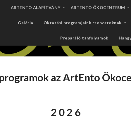
ARTENTO ALAPÍTVÁNY
ARTENTO ÖKOCENTRUM
Galéria
Oktatási programjaink csoportoknak
Preparáló tanfolyamok
Hangy
b programok az ArtEnto Öko
2 0 2 6