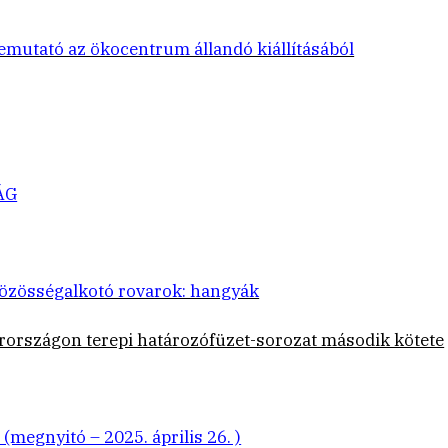
emutató az ökocentrum állandó kiállításából
ÁG
özösségalkotó rovarok: hangyák
rországon terepi határozófüzet-sorozat második kötete
megnyitó – 2025. április 26. )