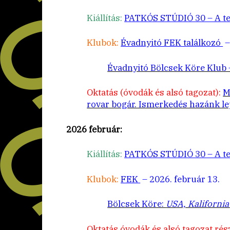
Kiállítás:
PATKÓS STÚDIÓ 30 – A te
Klubok:
Évadnyitó FEK találkozó
–
Évadnyitó Bölcsek Köre Klub
Oktatás (óvodák és alsó tagozat):
M
rovar bogár. Ismerkedés hazánk le
2026 február:
Kiállítás:
PATKÓS STÚDIÓ 30 – A te
Klubok:
FEK
– 2026. február 13.
Bölcsek Köre:
USA, Kalifornia
Oktatás óvodák és alsó tagozat rés