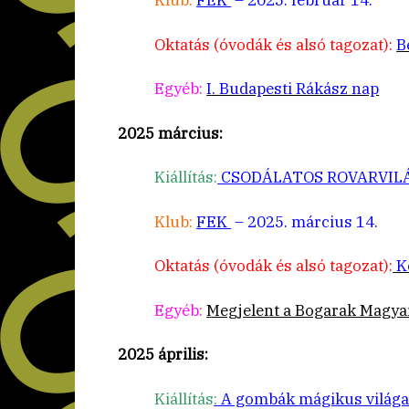
Klub:
FEK
– 2025. február 14.
Oktatás (óvodák és alsó tagozat):
B
Egyéb:
I. Budapesti Rákász nap
2025 március:
Kiállítás:
CSODÁLATOS ROVARVIL
Klub:
FEK
– 2025. március 14.
Oktatás (óvodák és alsó tagozat):
K
Egyéb:
Megjelent a Bogarak Magya
2025 április:
Kiállítás
:
A gombák mágikus világa (