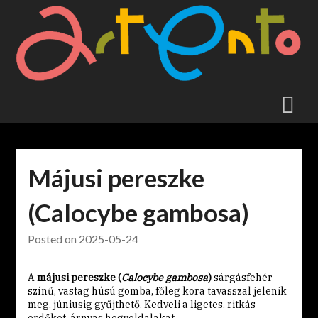
Skip
to
content
Májusi pereszke
(Calocybe gambosa)
Posted on
2025-05-24
A
májusi pereszke (
Calocybe gambosa
)
sárgásfehér
színű, vastag húsú gomba, főleg kora tavasszal jelenik
meg, júniusig gyűjthető. Kedveli a ligetes, ritkás