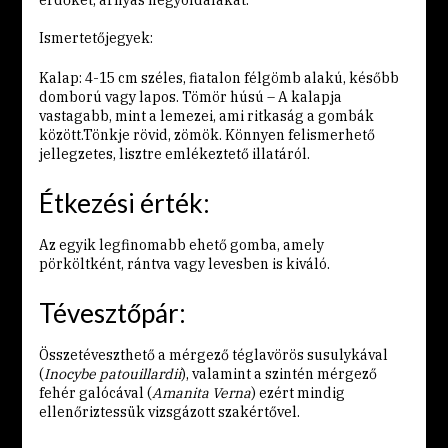
erdőket, árnyas hegyoldalakat.
Ismertetőjegyek:
Kalap: 4-15 cm széles, fiatalon félgömb alakú, később
domború vagy lapos. Tömör húsú – A kalapja
vastagabb, mint a lemezei, ami ritkaság a gombák
között.Tönkje rövid, zömök. Könnyen felismerhető
jellegzetes, lisztre emlékeztető illatáról.
Étkezési érték:
Az egyik legfinomabb ehető gomba, amely
pörköltként, rántva vagy levesben is kiváló.
Tévesztőpár:
Összetéveszthető a mérgező téglavörös susulykával
(
Inocybe patouillardii
), valamint a szintén mérgező
fehér galócával (
Amanita Verna
) ezért mindig
ellenőriztessük vizsgázott szakértővel.