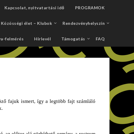
Kapcsolat, nyitvatartási idő
PROGRAMOK
Közösségi élet – Klubok
Rendezvényhelyszín
a-felmérés
Hírlevél
Támogatás
FAQ
ő fajuk ismert, így a legtöbb fajt számláló
k.
 az előtor alá görbíthető ormány, a rostrum