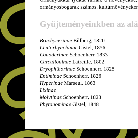
ormányosbogarak számos, kultúrnövényeken 
Gyűjteményeinkben az aláb
Brachycerinae
Billberg, 1820
Ceutorhynchinae
Gistel, 1856
Conoderinae
Schoenherr, 1833
Curculioninae
Latreille, 1802
Dryophthorinae
Schoenherr, 1825
Entiminae
Schoenherr, 1826
Hyperinae
Marseul, 1863
Lixinae
Molytinae
Schoenherr, 1823
Phytonominae
Gistel, 1848