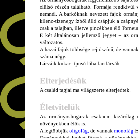
elülső részén található. Formája rendkívül
nemnél. A barkóknak nevezett fajok ormánya
kilenc-tizenegy ízből álló csápjuk a csápny
csak a talajban, illetve pincékben élő Torne
E két általánosan jellemző jegyet – az or
változatos.
A hazai fajok többsége rejtőszínű, de vannak
száma négy.
Lárváik kukac típusú lábatlan lárvák.
Elterjedésük
A család tagjai ma világszerte elterjedtek.
Életvitelük
Az ormányosbogarak csaknem kizárólag nö
növényekben élők is.
A legtöbbjük
oligofág
,
de vannak
monofág
é
Ormányukkal lyukat fúrnak a növényekbe, é