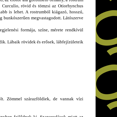
a Curculio, rövid és tömzsi az Otiorhynchus
abb is lehet. A rostrumból kiágazó, hosszú,
edig bunkószerűen megvastagodott. Látószerve
gjelenési formája, színe, mérete rendkívül
ik. Lábaik rövidek és erősek, lábfejízületeik
lt. Zömmel szárazföldiek, de vannak vízi
ényben fejlődnek ki. Szaporodásuk miatt az