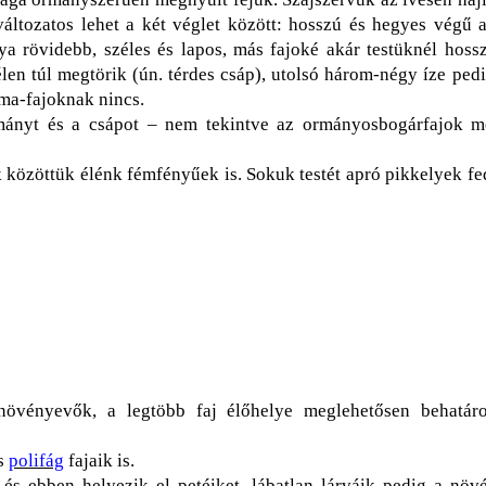
 változatos lehet a két véglet között: hosszú és hegyes végű 
 rövidebb, széles és lapos, más fajoké akár testüknél hossz
élen túl megtörik (ún. térdes csáp), utolsó három-négy íze p
uma-fajoknak nincs.
mányt és a csápot – nem tekintve az ormányosbogárfajok me
 közöttük élénk fémfényűek is. Sokuk testét apró pikkelyek fed
vényevők, a legtöbb faj élőhelye meglehetősen behatáro
s
polifág
fajaik is.
s ebben helyezik el petéiket, lábatlan lárváik pedig a növ