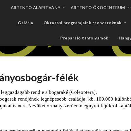
ARTENTO ALAPÍTVÁNY
ARTENTO ÖKOCENTRUM
Galéria
Oktatási programjaink csoportoknak
Preparáló tanfolyamok
Hangy
mányosbogár-félék
t leggazdagabb rendje a bogaraké (Coleoptera).
ogarak rendjének legnépesebb családja, kb. 100.000 különböz
ajukat ismert. Nevüket ormányszerűen megnyúlt fejükről kaptá
ga ormányszerűen megnyúlt fejük. Szájszervük az ívesen hajló,