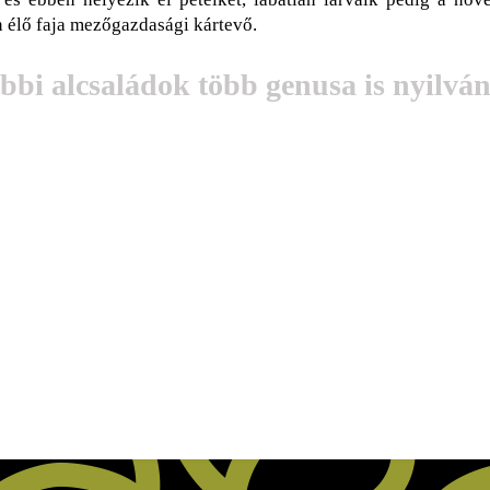
élő faja mezőgazdasági kártevő.
bi alcsaládok több genusa is nyilvánt