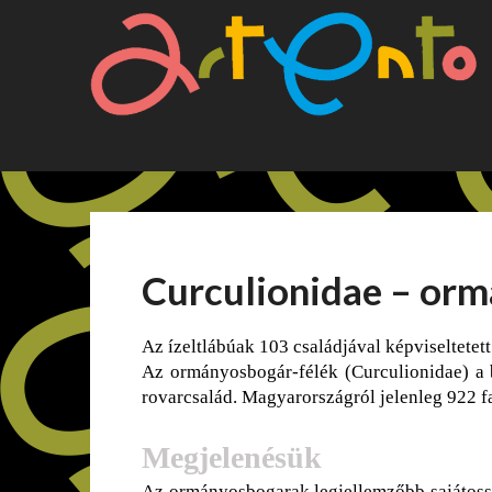
Skip
to
content
Curculionidae – or
Az ízeltlábúak 103 családjával képviseltetet
Az ormányosbogár-félék (Curculionidae) a b
rovarcsalád. Magyarországról jelenleg 922 f
Megjelenésük
Az ormányosbogarak legjellemzőbb sajátossá