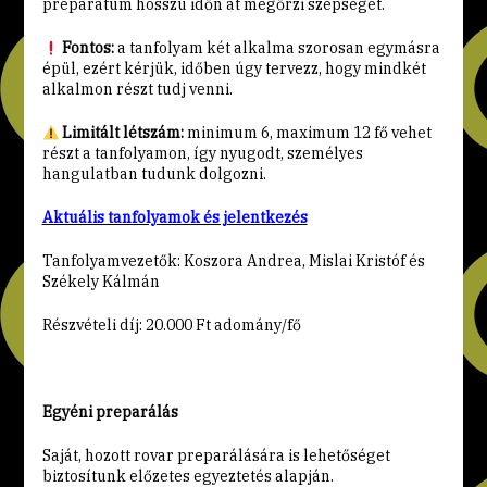
preparátum hosszú időn át megőrzi szépségét.
Fontos:
a tanfolyam két alkalma szorosan egymásra
épül, ezért kérjük, időben úgy tervezz, hogy mindkét
alkalmon részt tudj venni.
Limitált létszám:
minimum 6, maximum 12 fő vehet
részt a tanfolyamon, így nyugodt, személyes
hangulatban tudunk dolgozni.
Aktuális tanfolyamok és jelentkezés
Tanfolyamvezetők: Koszora Andrea, Mislai Kristóf és
Székely Kálmán
Részvételi díj: 20.000 Ft adomány/fő
Egyéni preparálás
Saját, hozott rovar preparálására is lehetőséget
biztosítunk előzetes egyeztetés alapján.