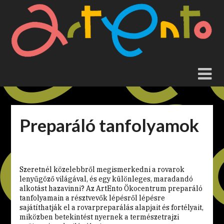
Skip
to
content
Preparáló tanfolyamok
Szeretnél közelebbről megismerkedni a rovarok
lenyűgöző világával, és egy különleges, maradandó
alkotást hazavinni? Az ArtEnto Ökocentrum preparáló
tanfolyamain a résztvevők lépésről lépésre
sajátíthatják el a rovarpreparálás alapjait és fortélyait,
miközben betekintést nyernek a természetrajzi