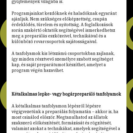
gyűjtemények világába is.
Programjainkat kezdőknek és haladóknak egyaránt
ajánljuk. Nem szükséges előképzettség, csupán
érdeklődés, türelem és nyitottság. A foglalkozások
során szakértő oktatók segítségével ismerkedhetsz
meg a preparálás eszközeivel, technikáival és a
különböző rovarcsoportok sajátosságaival.
A tanfolyamok kis létszámú csoportokban zajlanak,
így minden résztvevő személyre szabott segítséget
kap, és saját preparátumot készíthet, amelyet a
program végén hazavihet.
Kétalkalmas lepke- vagy bogárpreparáló tanfolyamok
A kétalkalmas tanfolyamon lépésről lépésre
végigvezetünk a preparálás folyamatán – akkor is, ha
most csinálod először. Megtanulhatod az állatok
szakszerű előkészítését, formázását és rögzítését,
valamint azokat a technikákat, amelyek segítségével a