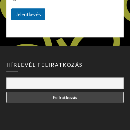
i
l
Jelentkezés
HÍRLEVÉL FELIRATKOZÁS