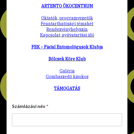
ARTENTO ÖKOCENTRUM
Oktatók, programvezetők
Fenntarthatósági témahét
Rendezvényhelyszín
Kapcsolat, nyitvatartási idő
FEK – Fiatal Entomológusok Klubja
Bölcsek Köre Klub
Galéria
Gombaszedő kisokos
TÁMOGATÁS
Számlázási név
*