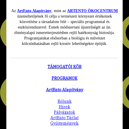
Az
ArtEnto Alapítvány
, mint az
ARTENTO ÖKOCENTRUM
üzemeltetőjének fő célja a természeti környezet értékeinek
közvetítése a társadalom felé – speciális programmal és
eszközrendszerrel. Ennek módszertani újszerűségét az ún.
élményalapú ismeretterjesztésben rejlő hatékonyság biztosítja.
Programjainkat elsősorban a biológia és művészet
kölcsönhatásában rejlő kreatív lehetőségekre építjük
.
TÁMOGATÓI KÖR
PROGRAMOK
ArtEnto Alapítvány
Rólunk
Hírek
Pályázatok
ArtEnto Tárlat
Gyűjtemények