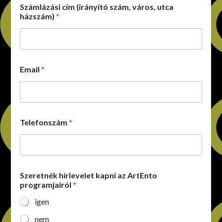
Számlázási cím (irányító szám, város, utca
házszám)
*
s
Email
*
z
á
m
,
h
í
Telefonszám
*
r
l
e
v
e
l
Szeretnék hírlevelet kapni az ArtEnto
e
programjairól
*
t
igen
E
m
nem
a