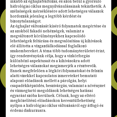
inkább az éghajlatváltozás, és azon belül a gyorsuló
hidrológiai ciklus megnyilvánulásainak tekinthetők. A
szélsőségek mérséklésére adott lehetséges válaszok
hordozzák jelenleg a legtöbb kérdést és
bizonytalanságot.
Az éghajlat változását kísérő folyamatok megértése és
az azokból fakadó nehézségek, valamint a
megváltozott körülményekhez kapcsolódó
lehetőségek feltárása és megvalósítása új kihívások
elé állította a vízgazdálkodással foglalkozó
szakembereket. A téma több tudományterületet érint,
így rendezvényünk célja, hogy a vízkörforgás
különböző aspektusait és a kihívásokra adott
lehetséges válaszokat megismerjék a résztvevők.
Ennek megfelelően a légköri folyamatokat és felszín
alatti vizekkel kapcsolatos ismereteket bemutató
alapozó előadások mellett a párolgás, helyi
csapadékképződés, beszivárgás, valamint a növényzet
és vízmegtartó megoldások lehetséges hatásai
egyaránt szóba kerülnek. Célunk, hogy az eltérő
megközelítésű előadásokon keresztüllehetőség
nyíljon a hidrológiai ciklus változásáról egy átfogó és
érdemi diskurzusra.