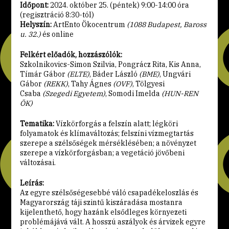
Időpont:
2024. október 25. (péntek) 9:00-14:00 óra
(regisztráció 8:30-tól)
Helyszín:
ArtEnto Ökocentrum
(1088 Budapest, Baross
u. 32.)
és online
Felkért előadók, hozzászólók:
Szkolnikovics-Simon Szilvia, Pongrácz Rita, Kis Anna,
Tímár Gábor
(ELTE)
, Báder László
(BME)
, Ungvári
Gábor
(REKK)
, Tahy Ágnes
(OVF)
, Tölgyesi
Csaba
(Szegedi Egyetem)
, Somodi Imelda
(HUN-REN
ÖK)
Tematika:
Vízkörforgás a felszín alatt; légköri
folyamatok és klímaváltozás; felszíni vízmegtartás
szerepe a szélsőségek mérséklésében; a növényzet
szerepe a vízkörforgásban; a vegetáció jövőbeni
változásai.
Leírás:
Az egyre szélsőségesebbé váló csapadékeloszlás és
Magyarország táji szintű kiszáradása mostanra
kijelenthető, hogy hazánk elsődleges környezeti
problémájává vált. A hosszú aszályok és árvizek egyre