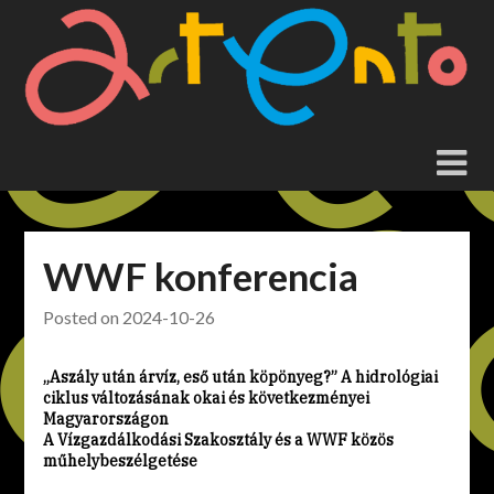
Skip
to
content
WWF konferencia
Posted on
2024-10-26
„Aszály után árvíz, eső után köpönyeg?” A hidrológiai
ciklus változásának okai és következményei
Magyarországon
A Vízgazdálkodási Szakosztály és a WWF közös
műhelybeszélgetése