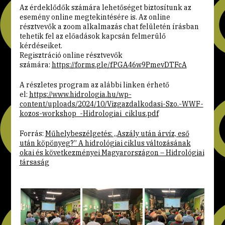
Az érdeklődők számára lehetőséget biztosítunk az
esemény online megtekintésére is. Az online
résztvevők a zoom alkalmazás chat felületén írásban
tehetik fel az előadások kapcsán felmerülő
kérdéseiket.
Regisztráció online résztvevők
számára:
https://forms.gle/fPGA46w9PmevDTFcA
A részletes program az alábbi linken érhető
el:
https://www.hidrologia.hu/wp-
content/uploads/2024/10/Vizgazdalkodasi-Szo.-WWF-
kozos-workshop_-Hidrologiai_ciklus.pdf
Forrás:
Műhelybeszélgetés: „Aszály után árvíz, eső
után köpönyeg?” A hidrológiai ciklus változásának
okai és következményei Magyarországon – Hidrológiai
társaság