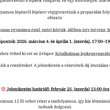
gismerkedni a lepkék világával, és egy különleges, mara
lyamon lépésről lépésre végigvezetünk a preparálás foly
először.
rosan egymásra épül, ezért kérjük, időben úgy tervezz, 
őpontok: 2026. március 4. és április 1. (szerda), 17:00–19
hez töltsd ki ezt az űrlapot:
Kétalkalmas lepkepreparál
k a részleteket. A jelentkezés a részvételi díj átutalása 
Jelentkezési határidő: február 25. (szerda) 15:00 óra
imum 12 fő vehet részt a tanfolyamon, így kis létszám
tudunk dolgozni.