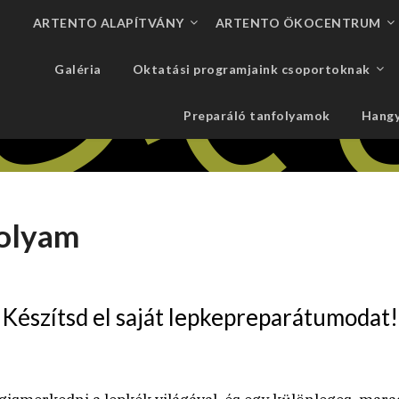
ARTENTO ALAPÍTVÁNY
ARTENTO ÖKOCENTRUM
Galéria
Oktatási programjaink csoportoknak
Preparáló tanfolyamok
Hangy
folyam
Készítsd el saját lepkepreparátumodat!