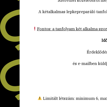
Szeretnél közelebbről me
A kétalkalmas lepkepreparáló tanfo
Fontos: a tanfolyam két alkalma szo
Id
Érdeklődés
és e-mailben küldjü
Limitált létszám: minimum 6, max