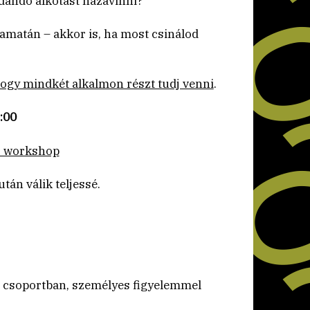
dandó alkotást hazavinni?
amatán – akkor is, ha most csinálod
hogy mindkét alkalmon részt tudj venni
.
:00
ó workshop
után válik teljessé.
ú csoportban, személyes figyelemmel