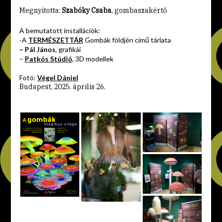
Megnyitotta:
Szabóky Csaba
, gombaszakértő
A bemutatott installációk:
-A
TERMÉSZETTÁR
Gombák földjén című tárlata
– Pál János
, grafikái
–
Patkós Stúdió
, 3D modellek
Fotó:
Végel Dániel
Budapest, 2025. április 26.