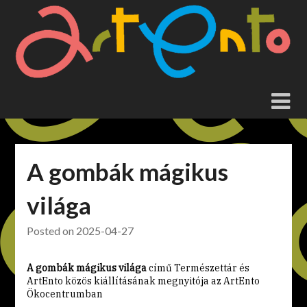
Skip
to
content
A gombák mágikus
világa
Posted on
2025-04-27
A gombák mágikus világa
című Természettár és
ArtEnto közös kiállításának megnyitója az ArtEnto
Ökocentrumban