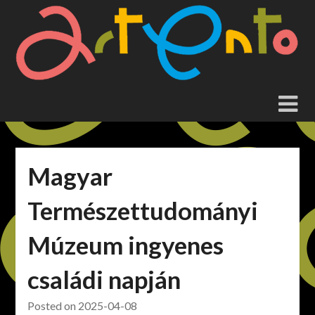
Skip
to
content
Magyar
Természettudományi
Múzeum ingyenes
családi napján
Posted on
2025-04-08