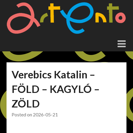
Skip
to
content
Verebics Katalin –
FÖLD – KAGYLÓ –
ZÖLD
Posted on
2026-05-21