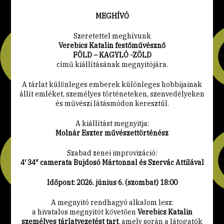
MEGHÍVÓ
Szeretettel meghívunk
Verebics Katalin festőművésznő
FÖLD – KAGYLÓ -ZÖLD
című kiállításának megnyitójára.
A tárlat különleges emberek különleges hobbijainak
állít emléket, személyes történeteken, szenvedélyeken
és művészi látásmódon keresztül.
A kiállítást megnyitja:
Molnár Eszter művészettörténész
Szabad zenei improvizáció:
4′ 34″ camerata Bujdosó Mártonnal és Szervác Attilával
Időpont: 2026. június 6. (szombat) 18:00
A megnyitó rendhagyó alkalom lesz:
a hivatalos megnyitót követően
Verebics Katalin
személyes tárlatvezetést tart
, amely során a látogatók