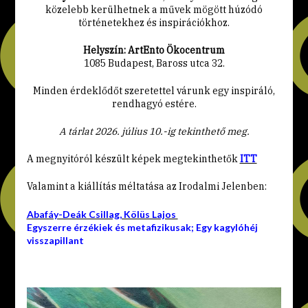
közelebb kerülhetnek a művek mögött húzódó
történetekhez és inspirációkhoz.
Helyszín: ArtEnto Ökocentrum
1085 Budapest, Baross utca 32.
Minden érdeklődőt szeretettel várunk egy inspiráló,
rendhagyó estére.
A tárlat 2026. július 10.-ig tekinthető meg.
A megnyitóról készült képek megtekinthetők
ITT
Valamint a kiállítás méltatása az Irodalmi Jelenben:
Abafáy-Deák Csillag, Kölüs Lajos
Egyszerre érzékiek és metafizikusak; Egy kagylóhéj
visszapillant