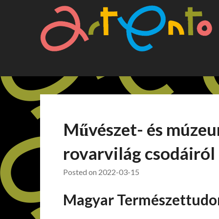
Skip
to
content
Művészet- és múzeu
rovarvilág csodáiról
Posted on
2022-03-15
Magyar Természettudo