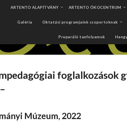
ARTENTO ALAPÍTVÁNY
ARTENTO ÖKOCENTRUM
Galéria
Oktatási programjaink csoportoknak
Preparáló tanfolyamok
Hangy
mpedagógiai foglalkozások g
 –
mányi Múzeum, 2022