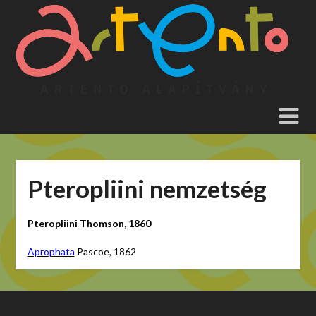
Skip
to
content
Pteropliini nemzetség
Pteropliini Thomson, 1860
Aprophata
Pascoe, 1862